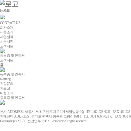
HOME
CONTACT US
회사소개
제품소개
사업실적
시공사진
고객지원
등록증 및 인증서
고객지원
홈
등록증 및 인증서
e-catalog
견적문의
자료실
미성소식
등록증 및 인증서
본사 ADDRESS : 서울시 서초구 반포대로 104 서일빌딩 6층 TEL : 02-523-4251 FAX : 02-523-
자재센터 ADDRESS : 경기도 평택시 청북면 고렴리 898-1 TEL : 031-686-7021~2 FAX : 031-68
Copyright (c) 2017 미성강업주식회사. company All rights reserved.