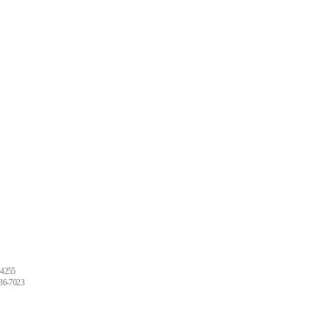
4255
6-7023