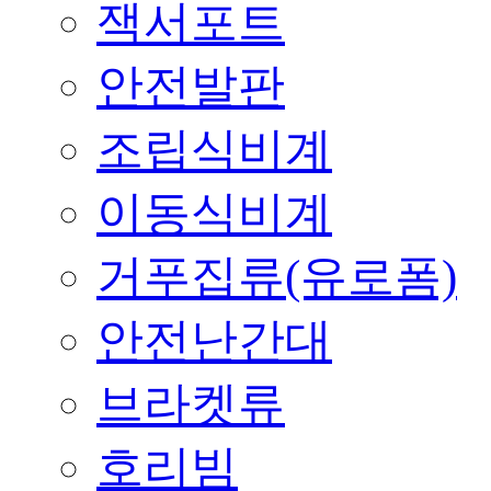
잭서포트
안전발판
조립식비계
이동식비계
거푸집류(유로폼)
안전난간대
브라켓류
호리빔