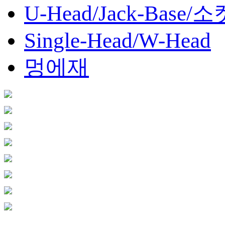
U-Head/Jack-Base/소
Single-Head/W-Head
멍에재