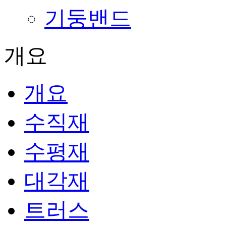
기둥밴드
개요
개요
수직재
수평재
대각재
트러스